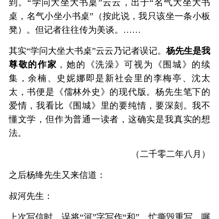
到。“学问大坐大书桌”云云，出于“名气大坐大书
桌，名气小坐小书桌”（按此说，我只该坐一条小板
凳）。但记者往往传为美谈。……
其实“学问大坐大书桌”云云乃记者误记。
杨先生是我
尊敬的作家
，她的《洗澡》可视为《围城》的续
集，余楠、史妮娜即是新社会里的李梅亭、沈太
太，书便是《儒林外史》的现代版。杨先生笔下的
爱情，我看比《围城》里的要纯情，要深刻。我不
懂文学，但作为普通一读者，这确实是我真实的想
法。
（二千零二年八月）
之后杨绛先生又来信道：
叔河先生：
上次写信时，误将“河”字写作“和”，忙撕毁重写，嘱