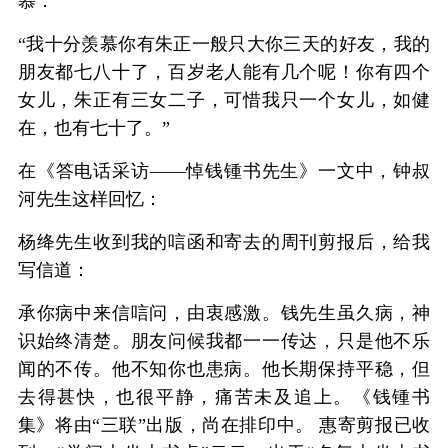
慕：
“我十分羡慕你有朱正一般只大你三天的好友，我的
朋友都七八十了，百岁老人能有几个呢！你有四个
女儿，朱正有三女二子，可惜我只一个女儿，如健
在，也有七十了。”
在《答电话采访——悼钱锺书先生》一文中，钟叔
河先生这样回忆：
杨绛先生收到我的唁函和寄去的周刊剪报后，给我
写信道：
承你病中来信唁问，由衷感激。钱先生虽久病，神
识始终清楚。朋友问候我都一一传达，只是他不乐
闻的不传。他不知你也患病。他长期保持平稳，但
去得甚快，也很平静，痛苦未及追上。《钱锺书
集》将由“三联”出版，尚在排印中。 惠寄剪报已收