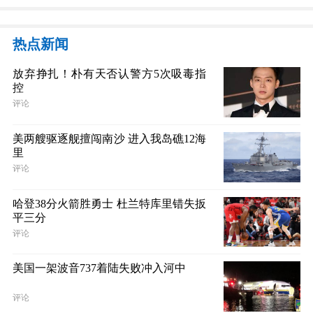
热点新闻
放弃挣扎！朴有天否认警方5次吸毒指
控
评论
美两艘驱逐舰擅闯南沙 进入我岛礁12海
里
评论
哈登38分火箭胜勇士 杜兰特库里错失扳
平三分
评论
美国一架波音737着陆失败冲入河中
评论