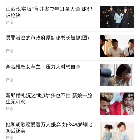
山西现实版“盲井案”7年11条人命 嫌犯
被枪决
评论
畏罪潜逃的市政府原副秘书长被抓(图)
评论
奔驰维权女车主：压力大时想自杀
评论
新郎婚礼沉迷"吃鸡"头也不抬 新娘一脸
生无可恋
评论
她和胡歌恋爱遭万人嫌弃 如今48岁却比
90后还美
评论