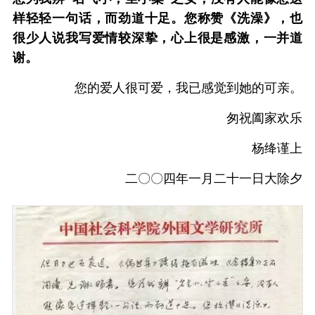
样轻轻一句话，而劲道十足。您称赞《洗澡》，也
很少人说我写爱情较深挚，心上很是感激，一并道
谢。
您的爱人很可爱，我已感觉到她的可亲。
匆祝阖家欢乐
杨绛谨上
二〇〇四年一月二十一日大除夕