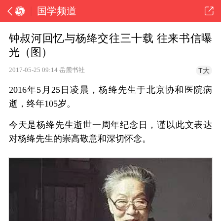
国学频道
钟叔河回忆与杨绛交往三十载 往来书信曝
光（图）
2017-05-25
09:14
岳麓书社
T大
2016年5月25日凌晨，杨绛先生于北京协和医院病
逝，终年105岁。
今天是杨绛先生逝世一周年纪念日，谨以此文表达
对杨绛先生的崇高敬意和深切怀念。