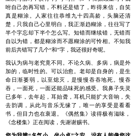
咐自己勿再写错，不料还是错了，昨得来信，自笑
真是糊涂。人家往往恭维九十四高龄，头脑还清
楚，只我自己心里明白，我正渐趋糊涂，往往写了
半个字忘却下半个怎么写。知错而继续错，无错而
自以为错，都是糊涂而不愿糊涂的可怜相。不知我
前后共错写了几个“和”字，我还很好奇呢。
我认为病与老究竟不同。不论久病、多病，病是外
加的，临时性的。可以治愈。老却是自身的，是生
命日渐萎弱，以至熄灭，是慢慢吞吞地死。慢吞
吞，一面死，一面还能品味死的感受。我鼻子失灵
已多年，去年起，耳始聋，耳机只能扩大音响，失
去韵调，从此与音乐无缘了，唯一的享受是看看
书，但目力也在衰退。《偶然集》读得极有滋味，
《念楼集》正在阅读，先谢谢赐书。
您为我辨“名气小，坐小桌”之安，没有人能像您这